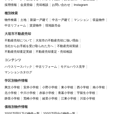
採用情報
会員登録
売却相談
お問い合わせ
Instagram
種別検索
物件検索
土地
新築一戸建て
中古一戸建て
マンション
収益物件
中古リフォーム
賃貸物件
現地販売会
大垣市不動産売却
不動産売却について
大垣市の不動産売却に強い理由
当社からお手紙を受け取られた方へ
不動産売却実績
不動産売却査定実績
不動産売却査定・売却相談
コンテンツ
ハウスリースバック
中古リフォーム
モデルハウス見学
マンションカタログ
学区別物件情報
興文小学校
安井小学校
小野小学校
東小学校
西小学校
南小学校
北小学校
中川小学校
赤坂小学校
青墓小学校
宇留生小学校
静里小学校
荒崎小学校
綾里小学校
江東小学校
川並小学校
価格別物件情報
1000万円以下の物件一覧
1000万円台の物件一覧