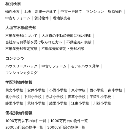
種別検索
物件検索
土地
新築一戸建て
中古一戸建て
マンション
収益物件
中古リフォーム
賃貸物件
現地販売会
大垣市不動産売却
不動産売却について
大垣市の不動産売却に強い理由
当社からお手紙を受け取られた方へ
不動産売却実績
不動産売却査定実績
不動産売却査定・売却相談
コンテンツ
ハウスリースバック
中古リフォーム
モデルハウス見学
マンションカタログ
学区別物件情報
興文小学校
安井小学校
小野小学校
東小学校
西小学校
南小学校
北小学校
中川小学校
赤坂小学校
青墓小学校
宇留生小学校
静里小学校
荒崎小学校
綾里小学校
江東小学校
川並小学校
価格別物件情報
1000万円以下の物件一覧
1000万円台の物件一覧
2000万円台の物件一覧
3000万円台の物件一覧