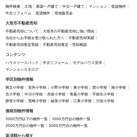
物件検索
土地
新築一戸建て
中古一戸建て
マンション
収益物件
中古リフォーム
賃貸物件
現地販売会
大垣市不動産売却
不動産売却について
大垣市の不動産売却に強い理由
当社からお手紙を受け取られた方へ
不動産売却実績
不動産売却査定実績
不動産売却査定・売却相談
コンテンツ
ハウスリースバック
中古リフォーム
モデルハウス見学
マンションカタログ
学区別物件情報
興文小学校
安井小学校
小野小学校
東小学校
西小学校
南小学校
北小学校
中川小学校
赤坂小学校
青墓小学校
宇留生小学校
静里小学校
荒崎小学校
綾里小学校
江東小学校
川並小学校
価格別物件情報
1000万円以下の物件一覧
1000万円台の物件一覧
2000万円台の物件一覧
3000万円台の物件一覧
返済額から探す