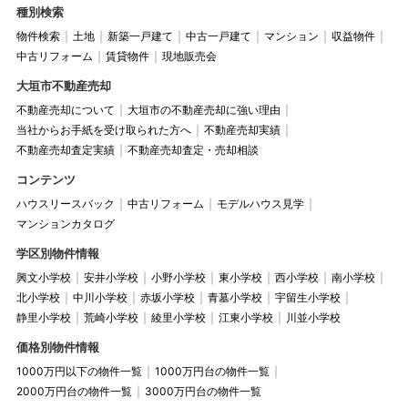
種別検索
物件検索
土地
新築一戸建て
中古一戸建て
マンション
収益物件
中古リフォーム
賃貸物件
現地販売会
大垣市不動産売却
不動産売却について
大垣市の不動産売却に強い理由
当社からお手紙を受け取られた方へ
不動産売却実績
不動産売却査定実績
不動産売却査定・売却相談
コンテンツ
ハウスリースバック
中古リフォーム
モデルハウス見学
マンションカタログ
学区別物件情報
興文小学校
安井小学校
小野小学校
東小学校
西小学校
南小学校
北小学校
中川小学校
赤坂小学校
青墓小学校
宇留生小学校
静里小学校
荒崎小学校
綾里小学校
江東小学校
川並小学校
価格別物件情報
1000万円以下の物件一覧
1000万円台の物件一覧
2000万円台の物件一覧
3000万円台の物件一覧