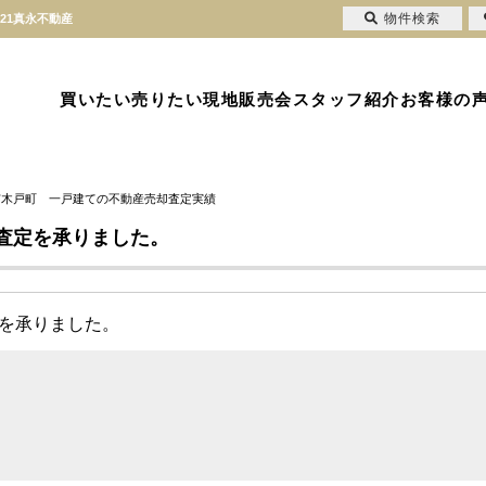
物件検索
21真永不動産
買いたい
売りたい
現地販売会
スタッフ紹介
お客様の
市木戸町 一戸建ての不動産売却査定実績
査定を承りました。
定を承りました。