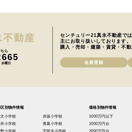
センチュリー21真永不動産で
主にお取り扱いしております。
購入・売却・建築・賃貸・不動
こちら
2665
会員登録
日 水曜日
学区別物件情報
価格別物件情報
興文小学校
赤坂小学校
1000万円以下
安井小学校
青墓小学校
1000万円台
小野小学校
宇留生小学校
2000万円台