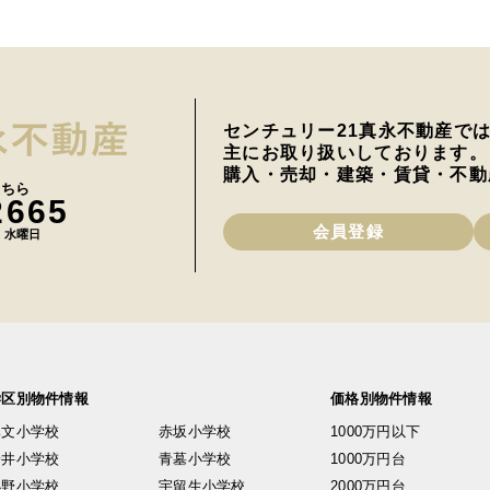
センチュリー21真永不動産で
主にお取り扱いしております。
購入・売却・建築・賃貸・不動
こちら
2665
会員登録
日 水曜日
学区別物件情報
価格別物件情報
興文小学校
赤坂小学校
1000万円以下
安井小学校
青墓小学校
1000万円台
小野小学校
宇留生小学校
2000万円台