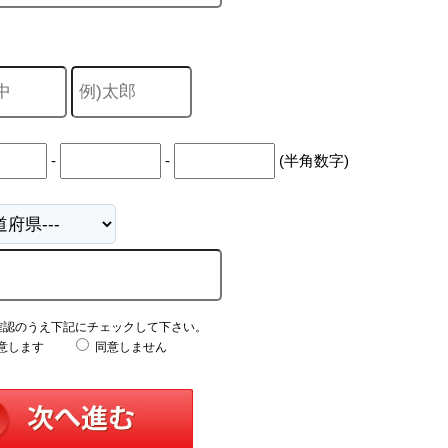
-
-
(半角数字)
確認のうえ下記にチェックして下さい。
意します
同意しません