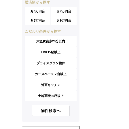
返済額から探す
月6万円台
月7万円台
月8万円台
月9万円台
こだわり条件から探す
大垣駅徒歩20分以内
LDK15帖以上
プライスダウン物件
カースペース２台以上
対面キッチン
土地面積50坪以上
物件検索へ