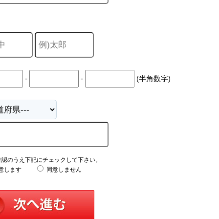
-
-
(半角数字)
確認のうえ下記にチェックして下さい。
意します
同意しません