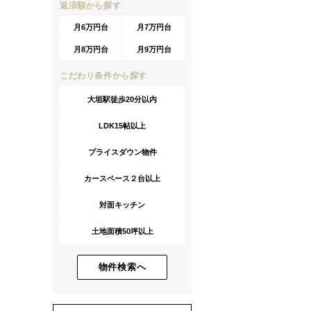
返済額から探す
月6万円台
月7万円台
月8万円台
月9万円台
こだわり条件から探す
大垣駅徒歩20分以内
LDK15帖以上
プライスダウン物件
カースペース２台以上
対面キッチン
土地面積50坪以上
物件検索へ