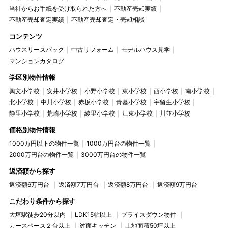
当社からお手紙を受け取られた方へ
不動産売却実績
不動産売却査定実績
不動産売却査定・売却相談
コンテンツ
ハウスリースバック
中古リフォーム
モデルハウス見学
マンションカタログ
学区別物件情報
興文小学校
安井小学校
小野小学校
東小学校
西小学校
南小学校
北小学校
中川小学校
赤坂小学校
青墓小学校
宇留生小学校
静里小学校
荒崎小学校
綾里小学校
江東小学校
川並小学校
価格別物件情報
1000万円以下の物件一覧
1000万円台の物件一覧
2000万円台の物件一覧
3000万円台の物件一覧
返済額から探す
返済額6万円台
返済額7万円台
返済額8万円台
返済額9万円台
こだわり条件から探す
大垣駅徒歩20分以内
LDK15帖以上
プライスダウン物件
カースペース２台以上
対面キッチン
土地面積50坪以上