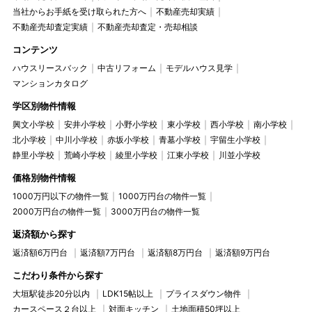
当社からお手紙を受け取られた方へ
不動産売却実績
不動産売却査定実績
不動産売却査定・売却相談
コンテンツ
ハウスリースバック
中古リフォーム
モデルハウス見学
マンションカタログ
学区別物件情報
興文小学校
安井小学校
小野小学校
東小学校
西小学校
南小学校
北小学校
中川小学校
赤坂小学校
青墓小学校
宇留生小学校
静里小学校
荒崎小学校
綾里小学校
江東小学校
川並小学校
価格別物件情報
1000万円以下の物件一覧
1000万円台の物件一覧
2000万円台の物件一覧
3000万円台の物件一覧
返済額から探す
返済額6万円台
返済額7万円台
返済額8万円台
返済額9万円台
こだわり条件から探す
大垣駅徒歩20分以内
LDK15帖以上
プライスダウン物件
カースペース２台以上
対面キッチン
土地面積50坪以上