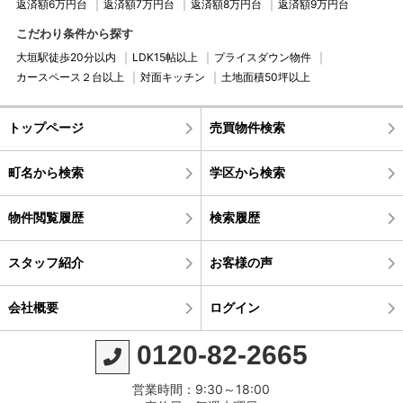
返済額6万円台
返済額7万円台
返済額8万円台
返済額9万円台
こだわり条件から探す
シャルマンコーポ大垣駅前
大垣駅徒歩20分以内
LDK15帖以上
プライスダウン物件
カースペース２台以上
対面キッチン
土地面積50坪以上
←
トップページ
売買物件検索
町名から検索
学区から検索
物件閲覧履歴
検索履歴
スタッフ紹介
お客様の声
会社概要
ログイン
0120-82-2665
営業時間：9:30～18:00