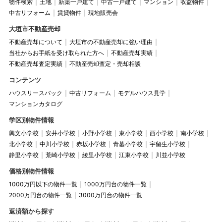
物件検索
土地
新築一戸建て
中古一戸建て
マンション
収益物件
クリック
中古リフォーム
賃貸物件
現地販売会
大垣市不動産売却
不動産売却について
大垣市の不動産売却に強い理由
当社からお手紙を受け取られた方へ
不動産売却実績
大垣市平町 中古一戸建て
不動産売却査定実績
不動産売却査定・売却相談
←
コンテンツ
ハウスリースバック
中古リフォーム
モデルハウス見学
マンションカタログ
学区別物件情報
興文小学校
安井小学校
小野小学校
東小学校
西小学校
南小学校
北小学校
中川小学校
赤坂小学校
青墓小学校
宇留生小学校
静里小学校
荒崎小学校
綾里小学校
江東小学校
川並小学校
価格別物件情報
クリック
1000万円以下の物件一覧
1000万円台の物件一覧
2000万円台の物件一覧
3000万円台の物件一覧
返済額から探す