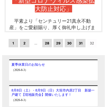
「新型コロナウィルス感染拡
締結されている売主様
大垣市中川町2丁目 F区画
大防止対応」
・センチュリー21加盟店関係者
←
・過去のフェアにおいて一度商品券をお渡ししてい
る同一人物かつ同物件の媒介契約
平素より「センチュリー21真永不動
産」をご愛顧賜り、厚く御礼申し上げま
〇期間〇
す。岐阜県においては独自の「非常事態
2020年8月29日（土）～11月3日
宣言」が発令されました。新型コロナウ
（火）
1
2
...
28
29
30
31
32
ィルス感染症の感染拡大を受けまして弊
社では以下の対応をさせていただきま
応募方法等フェアの詳細、ご不明点はお気軽
す。
にお問合せ下さい♪
クリック
是非、この機会をご利用ください
1.一部社員の自宅待機（人員削減）によ
る営業
セキュレア大垣市橘町 2号棟
2.店舗内の窓の開放・換気状態の維持
←
3.一定距離を保っての接客・商談
4.スタッフ全員マスク着用のうえ接客対
応