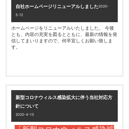
空間全
通常の写真だけではわからない、
自社ホームページリニューアルしました
2020-
（詳細は上の画像をご覧ください♪）
体の雰囲気
をご覧ください♪
5-12
ご成約者様は、ご来店者様向けの商品に
もご応募いただけます♪
ホームページ
を
リニューアル
いたしました。 今後
とも、内容の充実を図るとともに、最新の
情報を発
大垣市本今5丁目 新築一戸建て
信
してまいりますので、何卒宜しくお願い致しま
●「専任専属または専任媒介契約」を締
←
す。
結していただいた
売主様
へ
先着1,000名様
「2万円分の商品
に
券」
をプレゼント！
以下の方は
キャンペーン対象外
となりますの
でご注意ください！
新型コロナウィルス感染拡大に伴う当社対応方
・法人の売主様 ・同回フェアにおいてご応募数が
針について
2口以上の売主様
クリック
・締結後3ヶ月以内に解約された売主様
2020-4-13
・期間中に媒介契約を更新する売主様
・期間外に加盟店と専属専任または専任媒介契約を