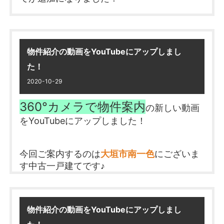
お考えの方はお早めに！
〇参加方法
見たいところをクリックしていくだけで、一
①当店にご来店いただきまして、応募用紙にご記
軒丸ごと物件を見ることができます
いつでも内覧可能ですので、お気軽にお問合せくだ
入いただきます。
さい。
物件紹介の動画をYouTubeにアップしまし
VRゴーグルを使えばまさに今歩いているかの
②応募用紙にご記入いただいたメールアドレスへ
た！
ように
生配信用のURLをお知らせいたします。
物件をご覧いただくこともできます♪
2020-10-29
2021年1月16日（土）16：00～
③
VR内見ページ
から
気になる室内をお確かめく
360°カメラで物件案内
の新しい動画
16：30の約30分間
ださい！
をYouTubeにアップしました！
YouTube生配信で抽選会を行いますので、ご覧くだ
さい♪
物件の詳細は
コチラ
★生配信中にはダブルチャンスも
今回ご案内するのは
大垣市南一色
にございま
ございます！！
す中古一戸建てです♪
***************
気になる室内を動画でお確かめください！
新型コロナウイルス感染症に対応する形で、非接触
インスタグラムも投稿しています！
型のイベントとなりました
物件紹介の動画をYouTubeにアップしまし
物件の詳細は
コチラ
@shineifudousan でチェック♪
ほいけんた
生配信ではスペシャルゲストの
さん