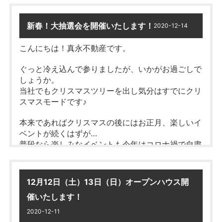
冬季休業期間中に頂きましたお問い合わせにつきま
しては、2021/1/5（火）以降、順次対応させていた
だきます。
新春！大抽選会を開催いたします！
2020-12-14
皆様には大変ご不便をおかけいたしますが、何卒ご
こんにちは！真永不動産です。
理解の程お願い申し上げます。
ぐっと冷え込んで参りましたが、いかがお過ごしで
しょうか。
当社でもクリスマスツリーを出し気分はすでにクリ
スマスモードです♪
本来であればクリスマスの後にはお正月、楽しいイ
ベントが続くはずが…
普段なら楽しみなイベントも今年はコロナ禍で自粛
モード…
そこで、少しでも皆様に楽しんでいただければ…
12月12日（土）13日（日）オープンハウス開
と
催いたします！
【新春！大抽選
YouTube生配信にて
2020-12-11