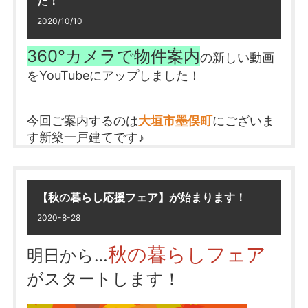
た！
もいらっしゃいます♪
2020/10/10
随時更新しています！
チャンネル登録よろしくお願い致します
ぜひご参加くださいませ
360°カメラで物件案内
の新しい動画
をYouTubeにアップしました！
インスタグラムも投稿しています！
@shineifudousan でチェック♪
今回ご案内するのは
大垣市墨俣町
にございま
す新築一戸建てです♪
気になる室内を動画でお確かめください！
【秋の暮らし応援フェア】が始まります！
物件の詳細は
コチラ
2020-8-28
随時更新しています！
秋の暮らしフェア
明日から…
チャンネル登録よろしくお願い致します
がスタートします！
インスタグラムも投稿しています！