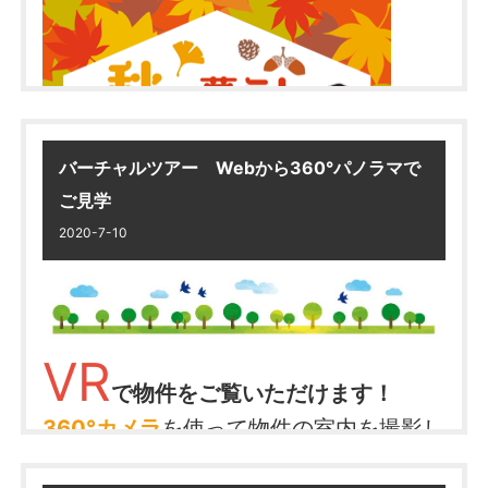
@shineifudousan でチェック♪
バーチャルツアー Webから360°パノラマで
ご見学
2020-7-10
〇内容〇
期間中に、
●売買または賃貸で「ご成約」、「ご来
VR
店」頂いたお客様
へ
で物件をご覧いただけます！
360°カメラ
を使って物件の室内を撮影し
抽選
合計
WEBからご応募いただき、
で
ました！
210名様
豪華プレゼント
に