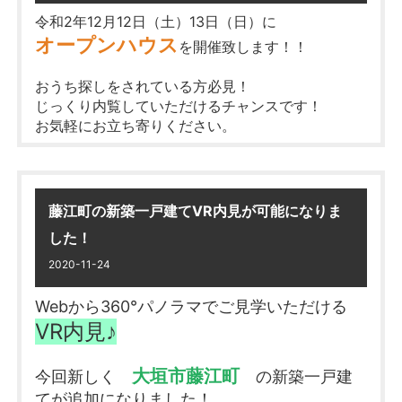
会！】
を開催致します！！
令和2年12月12日（土）13日（日）に
オープンハウス
を開催致します！！
おうち探しをされている方必見！
じっくり内覧していただけるチャンスです！
お気軽にお立ち寄りください。
現場①：熊野町 AM10：00～PM5：00
大垣市
熊野町5丁目
←詳細
藤江町の新築一戸建てVR内見が可能になりま
VR内見は
コチラ♪
した！
現場②：二葉町 AM11：00～PM5：00
2020-11-24
岐阜県大垣市二葉町７丁目1番4
←詳細
総額100万円相当の豪華賞品
なんと、
が当た
Webから360°パノラマでご見学いただける
VR内見は
コチラ♪
る嬉しいイベントです♪
VR内見♪
センチュリー21中部地域
こちらのイベントは
★熊野町の新築は
残り1棟
となりま
大垣市藤江町
今回新しく
の新築一戸建
限定
です
した！
てが追加になりました！