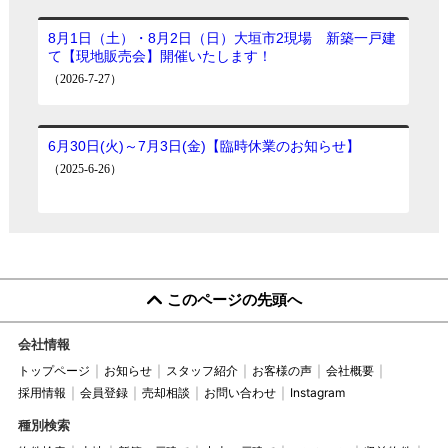
（お客様にもマスクを着用のうえ入店
していただきます）
人員削減のため、予約を優先させてい
ただいております。ご対応が遅れる場合
がありますことをご了承ください。
クリック
また、換気状態を維持することによ
り、店舗内が冷えますが、足元に暖房器
具を設置させていただきます。
大垣市和合新町1丁目 中古一戸建て
従業員一同、お客様が安心して当社を
←
ご利用いただけるよう環境づくりを行っ
このページの先頭へ
てまいります。
以上、ご理解ご協力のほど、どうぞよ
会社情報
ろしくお願い申し上げます。
トップページ
お知らせ
スタッフ紹介
お客様の声
会社概要
採用情報
会員登録
売却相談
お問い合わせ
Instagram
センチュリー21真永不動産
代表取締役 山田 直久
種別検索