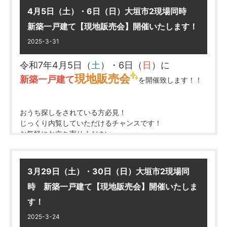
お気軽にお立ち寄りください。
………★★
真永不動産では
住所：
大垣市昼飯町字東畑74-13 他
4月5日（土）・6日（日）大垣市2現場同時
多数査定依頼を受けています！
★★……
「売りたい」
方は売却専用ページへ！
新築一戸建て【現地販売会】開催いたします！
※完成したばかりの物件です！
専用ページは
コチラ
2025-3-31
安八郡輪之内町塩喰 中古一戸建て
1号棟 詳細は
コチラ
令和7年4月5日（
土
）・6日（
日
）に
AM10：00～PM4：00
営業時間／9：30～18：00（水曜定休）
2号棟 詳細は
コチラ
住所／大垣市三塚町1022番地1
現地販売会
新築一戸建て
を開催致します！！
現地へ直接ご来場くださいませ♪
TEL／
0120-82-2665
物件住所：安八郡輪之内町塩喰2400番地5
……………………‥‥‥‥‥・・‥‥‥‥‥……………………
おうち探しをされている方必見！
現地販売会開催日以外でも内覧可能です！
じっくり内覧していただけるチャンスです！
お気軽にお問合せください
物件ポイント
*-*-*-*-*-*-*-*-*-*
*-*-*-*-*-*-*-
お気軽にお立ち寄りください。
*-*-*
真永不動産では各専門家と連携して
★部屋数が多い！10DKの住まい！
こういった様々なお悩みにも適切・スピーディーに
★令和6年にリフォームされており
大垣市大島町1丁目 新築一戸建て
対応しています！
3月29日（土）・30日（日）大垣市2現場同
きれいな物件です(^^)/
AM10：00～PM5：00
……★★
大垣市の不動産なら
時 新築一戸建て【現地販売会】開催いたしま
★敷地は広々183坪！
真永不動産にお任せください
★★……
相談した結果売却を見送りにされる方もいらっしゃ
住所：大垣市大島町1丁目657-1 他
新築一戸建て 中古一戸建て マンション 土地
*-*-*-*-*-*-*-*-*-**-*-*-*-*-*-*-*-*-**-*-*-*-*-
す！
いますので
*-*-*
2025-3-24
新築一戸建て
多数オープンハウス開催中！
※完成したばかりの物件です！
相談だけでもOK！
まずは