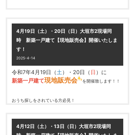
物件の詳細は
コチラ
1号棟 詳細は
コチラ
-+-+-+-+-+-+-+-+-+-+-+-+-+-+-+-+-+-+-+-+-
2号棟 詳細は
コチラ
+-+-+-+-+-+-+-
4/26（土）、27（日）、29（祝火）
尚、
につ
いては
4月19日（土）・20日（日）大垣市2現場同
通常営業
不動産をいざ売るとなると、
となりますのでお気軽にお問合せ・ご来
時 新築一戸建て【現地販売会】開催いたしま
店くださいませ。
「何から手を付ければよいか？」
「いくらで売れる？」
す！
「ローンの残債があるんだけど…」
2025-4-14
皆様には大変ご不便をおかけいたしますが、何卒ご
といった様々な疑問が出てくるものです
理解の程お願い申し上げます。
令和7年4月19日（
土
）・20日（
日
）に
現地販売会
新築一戸建て
を開催致します！！
……★★
大垣市の不動産なら
真永不動産にお任せください
★★……
おうち探しをされている方必見！
新築一戸建て 中古一戸建て マンション 土地
じっくり内覧していただけるチャンスです！
お気軽にお立ち寄りください。
新築一戸建て
多数オープンハウス開催中！
現地へ直接ご来場くださいませ♪
詳細は
コチラ
4月12日（土）・13日（日）大垣市2現場同
大垣市大島町1丁目 新築一戸建て
………★★
真永不動産では