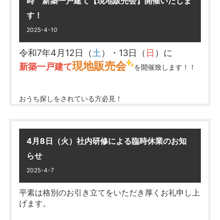
時 新築一戸建て【現地販売会】開催いたしま
AM10：00～PM5：00
現地販売会開催日以外でも内覧可能です！
大垣市昼飯町 新築一戸建て
多数査定依頼を受けています！
★★……
す！
お気軽にお問合せください
「売りたい」
方は売却専用ページへ！
AM10：00～PM5：00
そこで、今回は不動産を出来るだけ高く売る
住所：大垣市大島町1丁目657-1 他
専用ページは
コチラ
2025-4-10
ための
住所：
大垣市昼飯町字東畑74-13 他
※完成したばかりの物件です！
【3つの鉄則】
をご紹介します！
令和7年4月12日（
土
）・13日（
日
）に
営業時間／9：30～18：00（水曜定休）
※既に残1棟！
現地販売会
※完成したばかりの物件です！
新築一戸建て
を開催致します！！
……★★
大垣市の不動産なら
住所／大垣市三塚町1022番地1
真永不動産にお任せください
★★……
TEL／
0120-82-2665
2号棟 詳細は
コチラ
1号棟 詳細は
コチラ
新築一戸建て 中古一戸建て マンション 土地
【鉄則①】売却価格の相場を理解しよう
2号棟 詳細は
コチラ
おうち探しをされている方必見！
……………………‥‥‥‥‥・・‥‥‥‥‥……………………
じっくり内覧していただけるチャンスです！
新築一戸建て
多数オープンハウス開催中！
お気軽にお立ち寄りください。
詳細は
コチラ
不動産を売却する際に、相場を読み間違える
4月8日（火）社内研修による臨時休業のお知
………★★
真永不動産では
ことは
大垣市大島町1丁目 新築一戸建て
多数査定依頼を受けています！
★★……
らせ
実は
致命的なミス
になることがあります。
AM10：00～PM5：00
「売りたい」
方は売却専用ページへ！
2025-4-7
専用ページは
コチラ
住所：大垣市大島町1丁目657-1 他
平素は格別のお引き立てをいただき厚くお礼申し上
営業時間／9：30～18：00（水曜定休）
げます。
※完成したばかりの物件です！
住所／大垣市三塚町1022番地1
※既に残1棟！