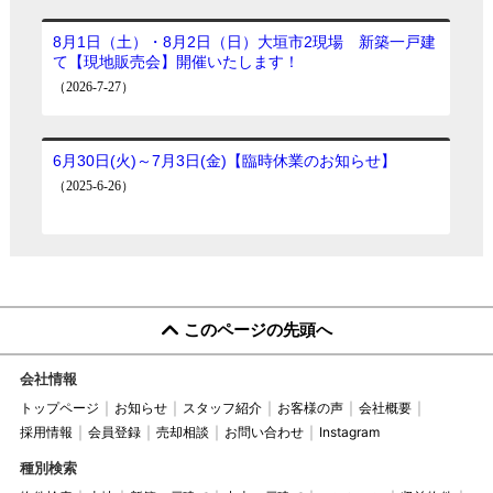
っていない方でも
お気軽にご相談ください！
住所：
大垣市昼飯町字東畑74-13 他
営業時間／9：30～18：00（水曜定休）
住所／大垣市三塚町1022番地1
TEL／
0120-82-2665
※完成したばかりの物件です！
……………………‥‥‥‥‥・・‥‥‥‥‥……………………
1号棟 詳細は
コチラ
2号棟 詳細は
コチラ
▼水回りのリフォームが完了しています！
このページの先頭へ
大垣市昼飯町 新築一戸建て
AM10：00～PM5：00
会社情報
トップページ
お知らせ
スタッフ紹介
お客様の声
会社概要
住所：
大垣市昼飯町字東畑74-13 他
採用情報
会員登録
売却相談
お問い合わせ
Instagram
▼現地でお待ちしております！
種別検索
↓【売りたい】とお考えのかたのはコチラのページ
※完成したばかりの物件です！