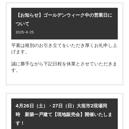
お気軽にお立ち寄りください。
【お知らせ】ゴールデンウィーク中の営業日に
ついて
大垣市青柳町2丁目 新築一戸建て
AM10：00～PM5：00
2025-4-25
平素は格別のお引き立てをいただき厚くお礼申し上
住所：
大垣市青柳町2丁目279番
げます。
※1棟現場
誠に勝手ながら下記日程を休業とさせていただきま
※完成しました！
す。
物件の詳細は
コチラ
4月26日（土）・27日（日）大垣市2現場同
時 新築一戸建て【現地販売会】開催いたしま
す！