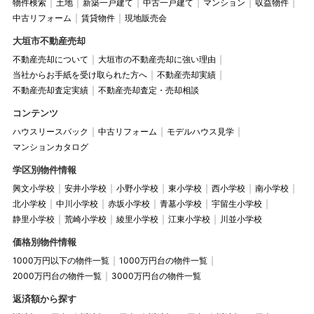
へ↓
物件検索
土地
新築一戸建て
中古一戸建て
マンション
収益物件
大垣市の不動産売却なら真永不動
中古リフォーム
賃貸物件
現地販売会
1号棟 詳細は
コチラ
現地へ直接ご来場くださいませ♪
2号棟 詳細は
コチラ
産へ
大垣市不動産売却
不動産売却について
大垣市の不動産売却に強い理由
当社からお手紙を受け取られた方へ
不動産売却実績
現地販売会開催日以外でも内覧可能です！
売却を検討中の方はお気軽にお問合せください。
不動産売却査定実績
不動産売却査定・売却相談
お気軽にお問合せください
コンテンツ
真永不動産問合せフォーム
お問合せは
から
ハウスリースバック
中古リフォーム
モデルハウス見学
マンションカタログ
……★★
大垣市の不動産なら
学区別物件情報
……★★
大垣市の不動産なら
真永不動産にお任せください
★★……
興文小学校
安井小学校
小野小学校
東小学校
西小学校
南小学校
真永不動産にお任せください
★★……
新築一戸建て 中古一戸建て マンション 土地
北小学校
中川小学校
赤坂小学校
青墓小学校
宇留生小学校
新築一戸建て 中古一戸建て マンション 土地
静里小学校
荒崎小学校
綾里小学校
江東小学校
川並小学校
新築一戸建て
多数オープンハウス開催中！
新築一戸建て
多数オープンハウス開催中！
詳細は
コチラ
価格別物件情報
詳細は
コチラ
1000万円以下の物件一覧
1000万円台の物件一覧
お気軽にお問合せください
………★★
真永不動産では
2000万円台の物件一覧
3000万円台の物件一覧
現地へ直接ご来場くださいませ♪
………★★
真永不動産では
多数査定依頼を受けています！
★★……
多数査定依頼を受けています！
★★……
「売りたい」
返済額から探す
方は売却専用ページへ！
「売りたい」
方は売却専用ページへ！