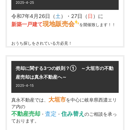
2025-4-25
令和7年4月26日（
土
）・27日（
日
）に
現地販売会
新築一戸建て
を開催致します！！
おうち探しをされている方必見！
じっくり内覧していただけるチャンスです！
お気軽にお立ち寄りください。
売却に関する3つの鉄則？① ～大垣市の不動
産売却は真永不動産へ～
■ゴールデンウィーク休業期間：
大垣市青柳町2丁目 新築一戸建て
大垣市昼飯町 新築一戸建て
2025/5/3（土）～2025/5/7（水）
AM10：00～PM5：00
2025-4-15
AM10：00～PM5：00
※2025/5/8（木）より通常通り営業致
します。
住所：
大垣市青柳町2丁目279番
大垣市
真永不動産では、
を中心に岐阜県西濃エリ
住所：
大垣市昼飯町字東畑74-13 他
ア内の
ゴールデンウィーク休業期間中にいただきましたお
※1棟現場
不動産売却
査定
住み替え
・
・
のご相談を承っ
※成約特典あり！お気軽にご来場ください！
問い合わせにつきましては、
※まもなく完成！
ております。
※成約特典の詳細は担当者までお問合せください。
2025/5/8（木）以降、順次対応
させていただきま
す。