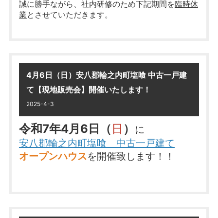
TEL／
0120-82-2665
誠に勝手ながら、社内研修のため下記期間を
臨時休
業
とさせていただきます。
2号棟 詳細は
コチラ
……………………‥‥‥‥‥・・‥‥‥‥‥……………………
大垣市昼飯町 新築一戸建て
期間：4月8日（火）・9日（水）
AM10：00～PM5：00
現地へ直接ご来場くださいませ♪
住所：
大垣市昼飯町字東畑74-13 他
4月6日（日）安八郡輪之内町塩喰 中古一戸建
休業日に頂きましたお問い合わせにつきましては、
現地販売会開催日以外でも内覧可能です！
4月10日（木）以降順次対応させていただきます。
て【現地販売会】開催いたします！
※完成したばかりの物件です！
お気軽にお問合せください
2025-4-3
1号棟 詳細は
コチラ
皆様には大変ご不便をおかけいたしますが、何卒ご
【相場を読み間違えた時のリスク】
令和7年4月6日（
日
）
に
2号棟 詳細は
コチラ
理解の程お願い申し上げます。
●物件がなかなか売れず、希望価格よりも大
安八郡輪之内町塩喰 中古一戸建て
きく下がってしまう…
……★★
大垣市の不動産なら
オープンハウス
を開催致します！！
●もっと高く売れるはずが、安値で売ってし
真永不動産にお任せください
★★……
まった…
新築一戸建て 中古一戸建て マンション 土地
新築一戸建て
多数オープンハウス開催中！
大垣市昼飯町 新築一戸建て
おうち探しをされている方必見！
なので、不動産の相場価格は
詳細は
コチラ
AM10：00～PM5：00
じっくり内覧していただけるチャンスです！
大まかにでも知っておくことが重要です