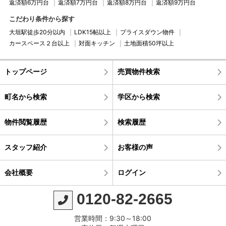
専用ページは
コチラ
返済額6万円台
返済額7万円台
返済額8万円台
返済額9万円台
現地販売会開催日以外でも内覧可能です！
専用ページは
コチラ
お気軽にお問合せください
……★★
大垣市の不動産なら
こだわり条件から探す
真永不動産にお任せください
★★……
営業時間／9：30～18：00（水曜定休）
大垣駅徒歩20分以内
LDK15帖以上
プライスダウン物件
新築一戸建て 中古一戸建て マンション 土地
営業時間／9：30～18：00（水曜定休）
住所／大垣市三塚町1022番地1
カースペース２台以上
対面キッチン
土地面積50坪以上
住所／大垣市三塚町1022番地1
TEL／
0120-82-2665
新築一戸建て
多数オープンハウス開催中！
TEL／
0120-82-2665
……★★
大垣市の不動産なら
……………………‥‥‥‥‥・・‥‥‥‥‥……………………
トップページ
売買物件検索
詳細は
コチラ
真永不動産にお任せください
★★……
……………………‥‥‥‥‥・・‥‥‥‥‥……………………
新築一戸建て 中古一戸建て マンション 土地
………★★
真永不動産では
町名から検索
学区から検索
多数査定依頼を受けています！
★★……
新築一戸建て
多数オープンハウス開催中！
「売りたい」
方は売却専用ページへ！
物件閲覧履歴
検索履歴
詳細は
コチラ
専用ページは
コチラ
………★★
真永不動産では
スタッフ紹介
お客様の声
多数査定依頼を受けています！
★★……
営業時間／9：30～18：00（水曜定休）
「売りたい」
方は売却専用ページへ！
住所／大垣市三塚町1022番地1
会社概要
ログイン
専用ページは
コチラ
TEL／
0120-82-2665
0120-82-2665
……………………‥‥‥‥‥・・‥‥‥‥‥……………………
営業時間／9：30～18：00（水曜定休）
住所／大垣市三塚町1022番地1
営業時間：9:30～18:00