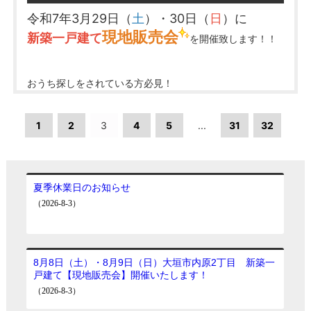
詳細は
コチラ
※既に残1棟！
令和7年3月29日（
土
）・30日（
日
）に
現地へ直接ご来場くださいませ♪
現地販売会
………★★
真永不動産では
不動産の売却でお悩みの際は
新築一戸建て
を開催致します！！
2号棟 詳細は
コチラ
多数査定依頼を受けています！
★★……
お気軽に真永不動産までご連絡くださいませ！
「売りたい」
方は売却専用ページへ！
現地販売会開催日以外でも内覧可能です！
専用ページは
コチラ
お気軽にお問合せください
おうち探しをされている方必見！
-+-+-+-+-+-+-+-+-+-+-+-+-+-+-+-+-+-+-+-+-
じっくり内覧していただけるチャンスです！
+-+-+-+-+-+-+-
お気軽にお立ち寄りください。
営業時間／9：30～18：00（水曜定休）
1
2
3
4
5
...
31
32
住所／大垣市三塚町1022番地1
TEL／
0120-82-2665
……★★
大垣市の不動産なら
大垣市大島町1丁目 新築一戸建て
真永不動産は
真永不動産にお任せください
★★……
AM10：00～PM5：00
……………………‥‥‥‥‥・・‥‥‥‥‥……………………
新築一戸建て 中古一戸建て マンション 土地
お客様のお悩みに幅広く対応しています
(^^)/
住所：大垣市大島町1丁目657-1 他
新築一戸建て
多数オープンハウス開催中！
詳細は
コチラ
▼和室が多く自然素材の心地よさを感じられます(*^^*)
・実際に売却するかは決まっていない
※完成したばかりの物件です！
・価格だけ知りたい
※既に残1棟！
………★★
真永不動産では
・必要になった時の為に相談しておきたい
多数査定依頼を受けています！
★★……
2号棟 詳細は
コチラ
「売りたい」
方は売却専用ページへ！
大垣市昼飯町 新築一戸建て
など、実際に売却活動をスタートするか決ま
専用ページは
コチラ
AM10：00～PM5：00