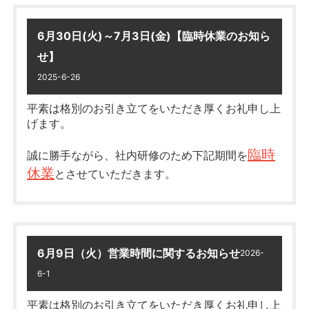
6月30日(火)～7月3日(金)【臨時休業のお知ら
せ】
2025-6-26
平素は格別のお引き立てをいただき厚くお礼申し上
げます。
臨時
誠に勝手ながら、社内研修のため下記期間を
休業
とさせていただきます。
期間：6月30日（火）～７月3日
（金）
6月9日（火）営業時間に関するお知らせ
2026-
2026/8/11（火）～2026/8/16（日）
6-1
休業日に頂きましたお問い合わせにつきましては、
※2026/8/17（月）より通常通り営業致します。
7月4日(土)以降順次対応させていただきます。
平素は格別のお引き立てをいただき厚くお礼申し上