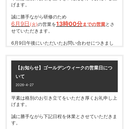
げます。
皆様には大変ご不便をおかけいたしますが、何卒ご
理解の程お願い申し上げます。
誠に勝手ながら研修のため
休業期間中に頂きましたお問い合わせにつきまして
6月9日
13時00分
(火)
の営業を
までの営業
とさ
は、2026/8/17（月）以降、
せていただきます。
順次対応させていただきます。
6月9日午後にいただいたお問い合わせにつきまし
皆様には大変ご不便をおかけいたしますが、何卒ご
ては、
理解の程お願い申し上げます。
6月11日(木)以降、順次対応させていただきます。
【お知らせ】ゴールデンウィークの営業日につ
皆様には大変ご不便をおかけいたしますが、
何卒ご理解の程お願い申し上げます。
いて
2026-4-27
平素は格別のお引き立てをいただき厚くお礼申し上
げます。
誠に勝手ながら下記日程を休業とさせていただきま
す。