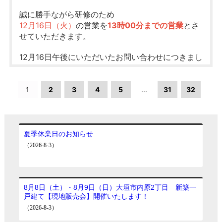
210名様
豪華プレゼント
に
誠に勝手ながら研修のため
12月16日（火）
の営業を
13時00分までの営業
とさ
せていただきます。
12月16日午後にいただいたお問い合わせにつきまし
ては、
12月18日（木）以降、順次対応させていただきま
す。
1
2
3
4
5
...
31
32
皆様には大変ご不便をおかけいたしますが、
何卒ご理解の程お願い申し上げます。
応募用紙にあるQRコードを読み取っていただ
き、
お客様ご自身でご応募いただきます！
ご成約者様は、ご来店者様向けの商品に
もご応募いただけます♪
〇期間〇