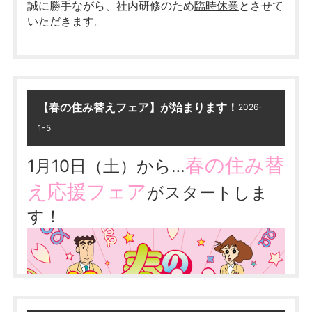
誠に勝手ながら、社内研修のため
臨時休業
とさせて
いただきます。
………★★
真永不動産では
多数査定依頼を受けています！
★★……
「売りたい」
方は売却専用ページへ！
臨時休業日：1月29日（木）
専用ページは
コチラ
【春の住み替えフェア】が始まります！
2026-
営業時間／9：30～18：00（水曜定休）
休業日に頂きましたお問い合わせにつきましては、
住所／大垣市三塚町1022番地1
1月30日（金）以降順次対応させていただきます。
1-5
TEL／
0120-82-2665
春の住み替
1月10日（土）から…
……………………‥‥‥‥‥・・‥‥‥‥‥……………………
皆様には大変ご不便をおかけいたしますが、何卒ご
理解の程お願い申し上げます。
え応援フェア
がスタートしま
す！