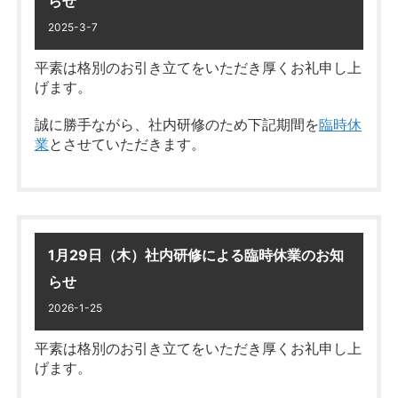
らせ
休業日に頂きましたお問い合わせにつきましては、
4月17日（金）以降順次対応させていただきます。
2025-3-7
■ゴールデンウィーク休業期間：
5/2（土）～5/6（水）
平素は格別のお引き立てをいただき厚くお礼申し上
※5/7（木）より通常通り営業致しま
皆様には大変ご不便をおかけいたしますが、何卒ご
げます。
す。
理解の程お願い申し上げます。
誠に勝手ながら、社内研修のため下記期間を
臨時休
ゴールデンウィーク休業期間中にいただきましたお
業
とさせていただきます。
問い合わせにつきましては、
5/7（木）以降、順次対応
させていただきます。
期間：3月10日（火）～3月11日
皆様には大変ご不便をおかけいたしますが、何卒ご
（水）
理解の程お願い申し上げます。
1月29日（木）社内研修による臨時休業のお知
らせ
休業日に頂きましたお問い合わせにつきましては、
……★★
大垣市の不動産なら
3月12日（木）以降順次対応させていただきます。
2026-1-25
真永不動産にお任せください
★★……
新築一戸建て 中古一戸建て マンション 土地
平素は格別のお引き立てをいただき厚くお礼申し上
皆様には大変ご不便をおかけいたしますが、何卒ご
げます。
新築一戸建て
多数オープンハウス開催中！
理解の程お願い申し上げます。
詳細は
コチラ