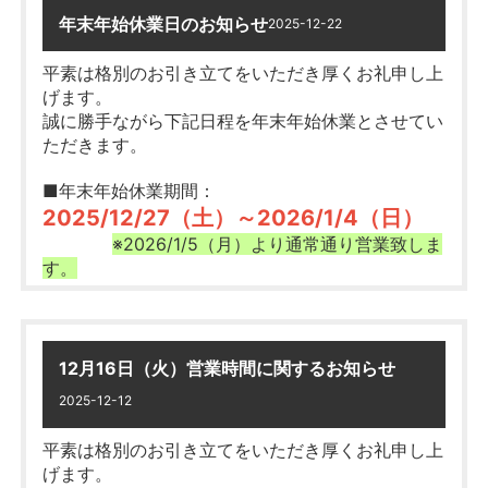
年末年始休業日のお知らせ
2025-12-22
平素は格別のお引き立てをいただき厚くお礼申し上
げます。
誠に勝手ながら下記日程を年末年始休業とさせてい
ただきます。
■年末年始休業期間：
2025/12/27（土）～2026/1/4（日）
※2026/1/5（月）より通常通り営業致しま
す。
冬季休業期間中に頂きましたお問い合わせにつきま
〇内容〇
しては、
期間中に、
2026/1/5（月）以降、順次対応させていただきま
12月16日（火）営業時間に関するお知らせ
●売買または賃貸で「ご成約」、「ご来
す。
2025-12-12
店」頂いたお客様
へ
皆様には大変ご不便をおかけいたしますが、何卒ご
平素は格別のお引き立てをいただき厚くお礼申し上
理解の程お願い申し上げます。
抽選
合計
WEBからご応募いただき、
で
げます。