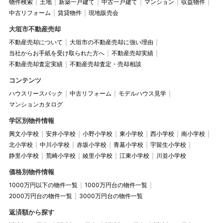
物件検索
土地
新築一戸建て
中古一戸建て
マンション
収益物件
中古リフォーム
賃貸物件
現地販売会
大垣市不動産売却
不動産売却について
大垣市の不動産売却に強い理由
当社からお手紙を受け取られた方へ
不動産売却実績
不動産売却査定実績
不動産売却査定・売却相談
コンテンツ
ハウスリースバック
中古リフォーム
モデルハウス見学
マンションカタログ
学区別物件情報
興文小学校
安井小学校
小野小学校
東小学校
西小学校
南小学校
北小学校
中川小学校
赤坂小学校
青墓小学校
宇留生小学校
静里小学校
荒崎小学校
綾里小学校
江東小学校
川並小学校
価格別物件情報
1000万円以下の物件一覧
1000万円台の物件一覧
2000万円台の物件一覧
3000万円台の物件一覧
返済額から探す